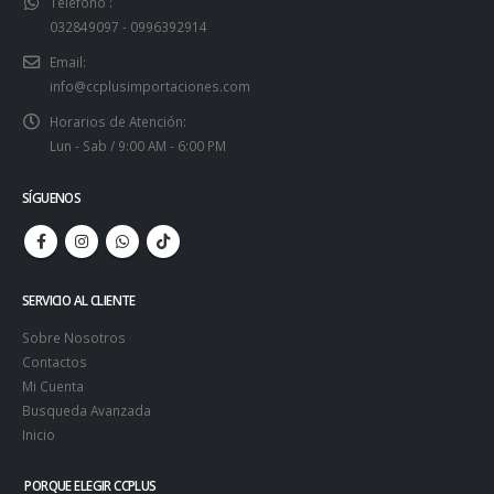
Teléfono :
032849097 - 0996392914
Email:
info@ccplusimportaciones.com
Horarios de Atención:
Lun - Sab / 9:00 AM - 6:00 PM
SÍGUENOS
SERVICIO AL CLIENTE
Sobre Nosotros
Contactos
Mi Cuenta
Busqueda Avanzada
Inicio
PORQUE ELEGIR CCPLUS