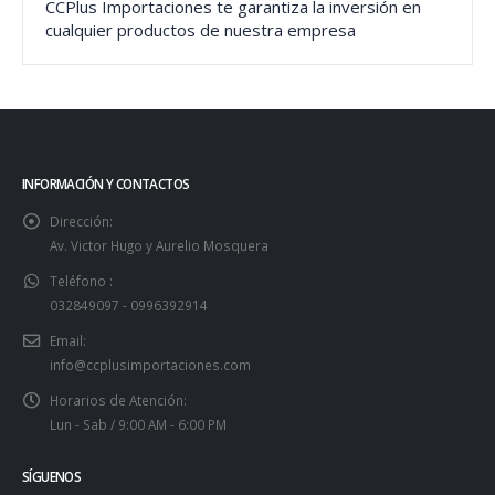
CCPlus Importaciones te garantiza la inversión en
cualquier productos de nuestra empresa
INFORMACIÓN Y CONTACTOS
Dirección:
Av. Victor Hugo y Aurelio Mosquera
Teléfono :
032849097 - 0996392914
Email:
info@ccplusimportaciones.com
Horarios de Atención:
Lun - Sab / 9:00 AM - 6:00 PM
SÍGUENOS