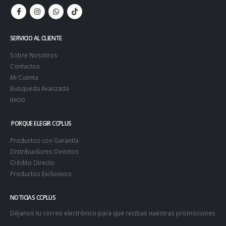
SERVICIO AL CLIENTE
Sobre Nosotros
Contactos
Mi Cuenta
Busqueda Avanzada
Inicio
PORQUE ELEGIR CCPLUS
Productos con Garantía
Distribuidores Directos
Crédito Directo
Productos Exclusivos
NOTICIAS CCPLUS
Déjanos tu correo electrónico para que recibas nuestras promociones