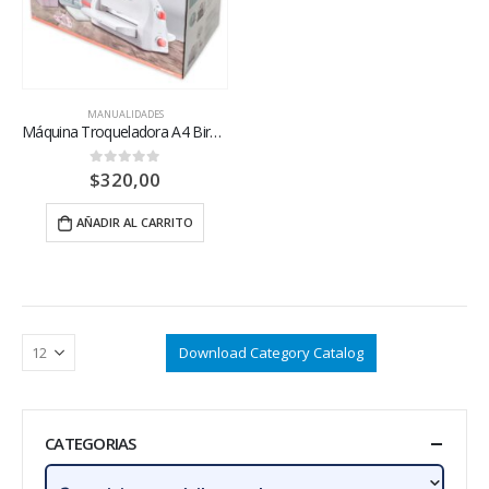
MANUALIDADES
Máquina Troqueladora A4 BiraBira
$
320,00
0
out of 5
AÑADIR AL CARRITO
Download Category Catalog
CATEGORIAS