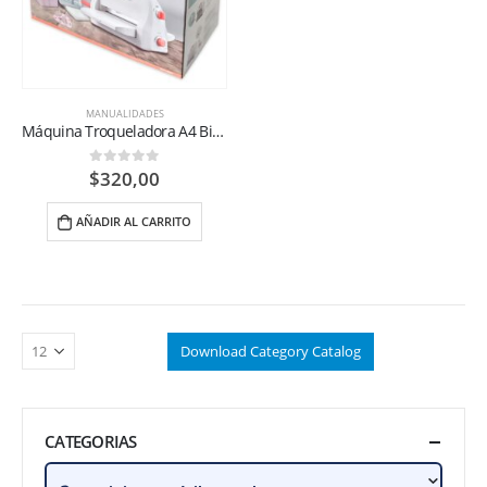
MANUALIDADES
Máquina Troqueladora A4 BiraBira
$
320,00
0
out of 5
AÑADIR AL CARRITO
Download Category Catalog
CATEGORIAS