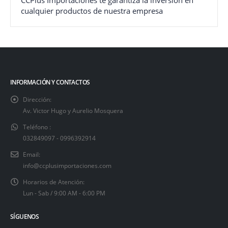
CCPlus Importaciones te garantiza la inversión en
cualquier productos de nuestra empresa
INFORMACIÓN Y CONTACTOS
Dirección:
Av. Victor Hugo y Aurelio Mosquera
Teléfono :
032849097 - 0996392914
Email:
info@ccplusimportaciones.com
Horarios de Atención:
Lun - Sab / 9:00 AM - 6:00 PM
SÍGUENOS