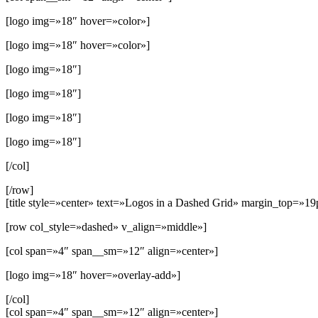
[logo img=»18″ hover=»color»]
[logo img=»18″ hover=»color»]
[logo img=»18″]
[logo img=»18″]
[logo img=»18″]
[logo img=»18″]
[/col]
[/row]
[title style=»center» text=»Logos in a Dashed Grid» margin_top=»19
[row col_style=»dashed» v_align=»middle»]
[col span=»4″ span__sm=»12″ align=»center»]
[logo img=»18″ hover=»overlay-add»]
[/col]
[col span=»4″ span__sm=»12″ align=»center»]