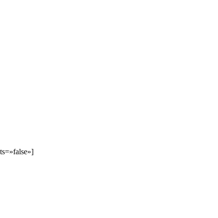
ts=»false»]