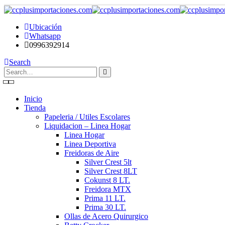
Ubicación
Whatsapp
0996392914
Search
Inicio
Tienda
Papeleria / Utiles Escolares
Liquidacion – Linea Hogar
Linea Hogar
Linea Deportiva
Freidoras de Aire
Silver Crest 5lt
Silver Crest 8LT
Cokunst 8 LT.
Freidora MTX
Prima 11 LT.
Prima 30 LT.
Ollas de Acero Quirurgico