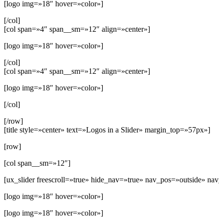
[logo img=»18″ hover=»color»]
[/col]
[col span=»4″ span__sm=»12″ align=»center»]
[logo img=»18″ hover=»color»]
[/col]
[col span=»4″ span__sm=»12″ align=»center»]
[logo img=»18″ hover=»color»]
[/col]
[/row]
[title style=»center» text=»Logos in a Slider» margin_top=»57px»]
[row]
[col span__sm=»12″]
[ux_slider freescroll=»true» hide_nav=»true» nav_pos=»outside» nav
[logo img=»18″ hover=»color»]
[logo img=»18″ hover=»color»]