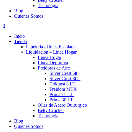
Betty Crocker
Tecnologia
Blog
Quienes Somos
Inicio
Tienda
Papeleria / Utiles Escolares
Liquidacion – Linea Hogar
Linea Hogar
Linea Deportiva
Freidoras de Aire
Silver Crest 5lt
Silver Crest 8LT
Cokunst 8 LT.
Freidora MTX
Prima 11 LT.
Prima 30 LT.
Ollas de Acero Quirurgico
Betty Crocker
Tecnologia
Blog
Quienes Somos