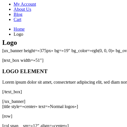
My Account
About Us
Blog
Cart
Home
Logo
Logo
[ux_banner height=»375px» bg=»19″ bg_color=»rgb(0, 0, 0)» bg_over
[text_box width=»51″]
LOGO ELEMENT
Lorem ipsum dolor sit amet, consectetuer adipiscing elit, sed diam n
[/text_box]
[/ux_banner]
[title style=»center» text=»Normal logos»]
[row]
[col span__sm=»12″ align=»center»]