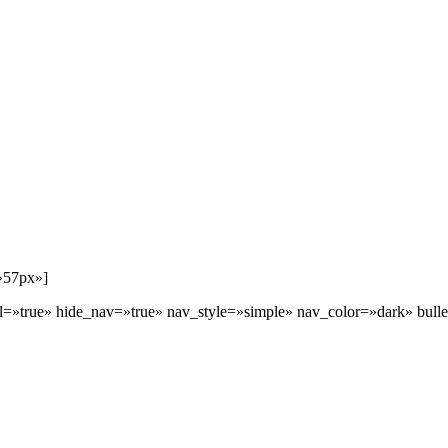
=»57px»]
oll=»true» hide_nav=»true» nav_style=»simple» nav_color=»dark» bulle