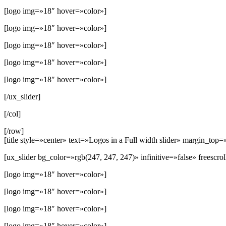
[logo img=»18″ hover=»color»]
[logo img=»18″ hover=»color»]
[logo img=»18″ hover=»color»]
[logo img=»18″ hover=»color»]
[logo img=»18″ hover=»color»]
[/ux_slider]
[/col]
[/row]
[title style=»center» text=»Logos in a Full width slider» margin_top
[ux_slider bg_color=»rgb(247, 247, 247)» infinitive=»false» freescr
[logo img=»18″ hover=»color»]
[logo img=»18″ hover=»color»]
[logo img=»18″ hover=»color»]
[logo img=»18″ hover=»color»]