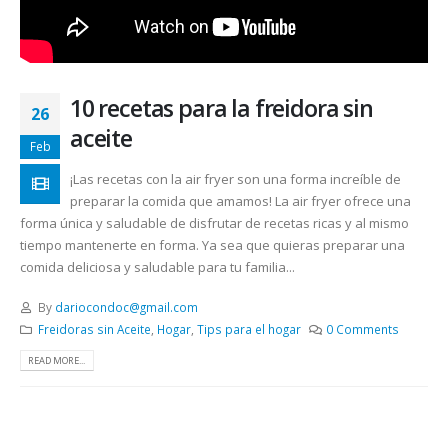
10 recetas para la freidora sin
26
aceite
Feb
¡Las recetas con la air fryer son una forma increíble de
preparar la comida que amamos! La air fryer ofrece una
forma única y saludable de disfrutar de recetas ricas y al mismo
tiempo mantenerte en forma. Ya sea que quieras preparar una
comida deliciosa y saludable para tu familia...
By
dariocondoc@gmail.com
Freidoras sin Aceite
,
Hogar
,
Tips para el hogar
0 Comments
READ MORE...