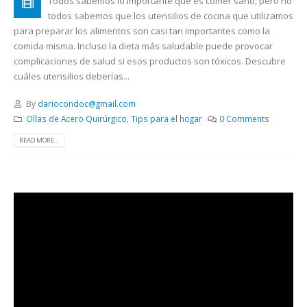
Todos sabemos lo importante que es comer sano, pero no
todos sabemos que los utensilios de cocina que utilizamos
para preparar los alimentos son casi tan importantes como la
comida misma. Incluso la dieta más saludable puede provocar
complicaciones de salud si esos productos son tóxicos. Descubre
cuáles utensilios deberías...
By
dariocondoc@gmail.com
Ollas de Acero Quirúrgico
,
Tips para el hogar
0 Comments
READ MORE...