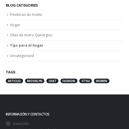
BLOG CATEGORIES
Freidoras sin Aceite
Hogar
Ollas de Acero Quirúrgico
Tips para el hogar
Uncategorized
TAGS
ARTICLES
BROOKLYN
CHAT
FASHION
STYLE
WOMEN
INFORMACIÓN Y CONTACTOS
Dirección: