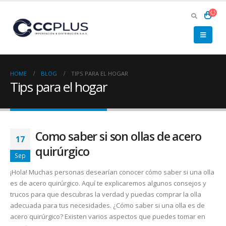
HOME
BLOG
TIPS PARA EL HOGAR
Tips para el hogar
Como saber si son ollas de acero
17
quirúrgico
Sep
¡Hola! Muchas personas desearían conocer cómo saber si una olla
es de acero quirúrgico. Aquí te explicaremos algunos consejos y
trucos para que descubras la verdad y puedas comprar la olla
adecuada para tus necesidades. ¿Cómo saber si una olla es de
acero quirúrgico? Existen varios aspectos que puedes tomar en