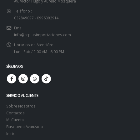
Av. Victor Hugo y Aurelio Mosquera
Teléfono :
032849097 - 0996392914
Email:
info@ccplusimportaciones.com
Horarios de Atención:
Lun - Sab / 9:00 AM - 6:00 PM
SÍGUENOS
SERVICIO AL CLIENTE
Sobre Nosotros
Contactos
Mi Cuenta
Busqueda Avanzada
Inicio