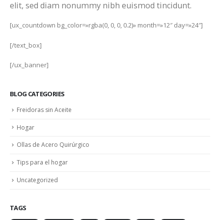
elit, sed diam nonummy nibh euismod tincidunt.
[ux_countdown bg_color=»rgba(0, 0, 0, 0.2)» month=»12″ day=»24″]
[/text_box]
[/ux_banner]
BLOG CATEGORIES
Freidoras sin Aceite
Hogar
Ollas de Acero Quirúrgico
Tips para el hogar
Uncategorized
TAGS