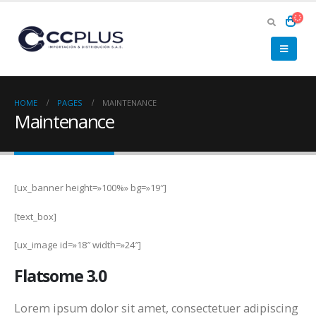
HOME
PAGES
MAINTENANCE
Maintenance
[ux_banner height=»100%» bg=»19″]
[text_box]
[ux_image id=»18″ width=»24″]
Flatsome 3.0
Lorem ipsum dolor sit amet, consectetuer adipiscing