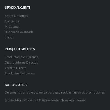
SERVICIO AL CLIENTE
Sobre Nosotros
Contactos
Mi Cuenta
Busqueda Avanzada
Inicio
PORQUE ELEGIR CCPLUS
Productos con Garantía
Distribuidores Directos
Crédito Directo
Productos Exclusivos
NOTICIAS CCPLUS
Déjanos tu correo electrónico para que recibas nuestras promociones
[contact-form-7 id=»1434″ title=»Footer Newsletter Form»]