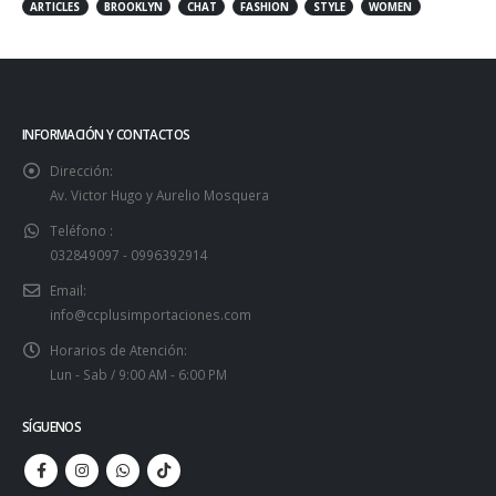
ARTICLES
BROOKLYN
CHAT
FASHION
STYLE
WOMEN
INFORMACIÓN Y CONTACTOS
Dirección:
Av. Victor Hugo y Aurelio Mosquera
Teléfono :
032849097 - 0996392914
Email:
info@ccplusimportaciones.com
Horarios de Atención:
Lun - Sab / 9:00 AM - 6:00 PM
SÍGUENOS